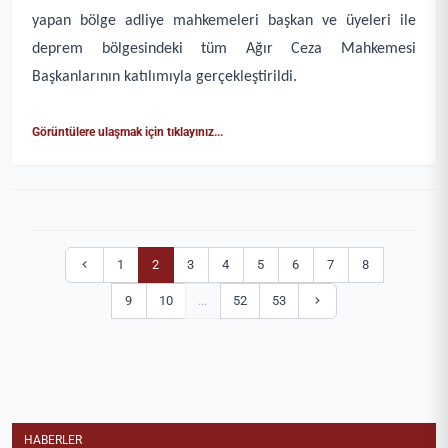
yapan bölge adliye mahkemeleri başkan ve üyeleri ile
deprem bölgesindeki tüm Ağır Ceza Mahkemesi
Başkanlarının katılımıyla gerçekleştirildi.
Görüntülere ulaşmak için tıklayınız...
1
2
3
4
5
6
7
8
9
10
...
52
53
HABERLER