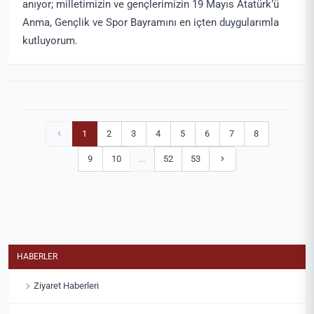
anıyor; milletimizin ve gençlerimizin 19 Mayıs Atatürk’ü
Anma, Gençlik ve Spor Bayramını en içten duygularımla
kutluyorum.
1
2
3
4
5
6
7
8
9
10
...
52
53
HABERLER
Ziyaret Haberleri