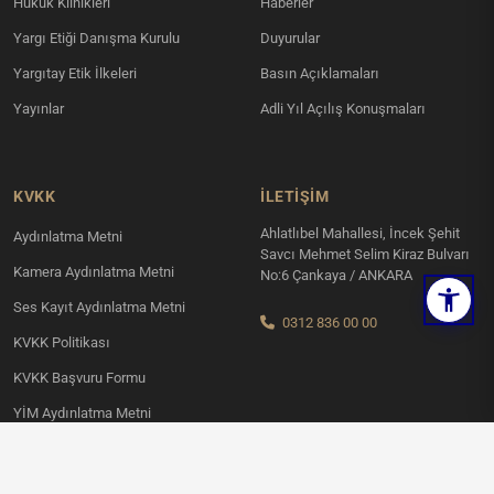
Hukuk Klinikleri
Haberler
Yargı Etiği Danışma Kurulu
Duyurular
Yargıtay Etik İlkeleri
Basın Açıklamaları
Yayınlar
Adli Yıl Açılış Konuşmaları
KVKK
İLETIŞIM
Ahlatlıbel Mahallesi, İncek Şehit
Aydınlatma Metni
Savcı Mehmet Selim Kiraz Bulvarı
Kamera Aydınlatma Metni
No:6 Çankaya / ANKARA
Ses Kayıt Aydınlatma Metni
0312 836 00 00
KVKK Politikası
KVKK Başvuru Formu
YİM Aydınlatma Metni