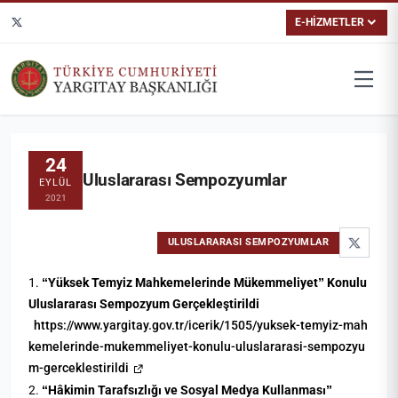
E-HİZMETLER
24
Uluslararası Sempozyumlar
EYLÜL
2021
ULUSLARARASI SEMPOZYUMLAR
1.
“Yüksek Temyiz Mahkemelerinde Mükemmeliyet” Konulu
Uluslararası Sempozyum Gerçekleştirildi
https://www.yargitay.gov.tr/icerik/1505/yuksek-temyiz-mah
kemelerinde-mukemmeliyet-konulu-uluslararasi-sempozyu
m-gerceklestirildi
2.
“Hâkimin Tarafsızlığı ve Sosyal Medya Kullanması”