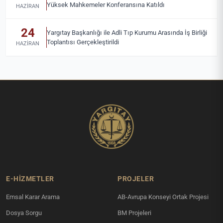
Yüksek Mahkemeler Konferansına Katıldı
HAZIRAN
24
Yargıtay Başkanlığı ile Adli Tıp Kurumu Arasında İş Birliği
Toplantısı Gerçekleştirildi
HAZIRAN
E-HİZMETLER
PROJELER
Emsal Karar Arama
AB-Avrupa Konseyi Ortak Projesi
Dosya Sorgu
BM Projeleri