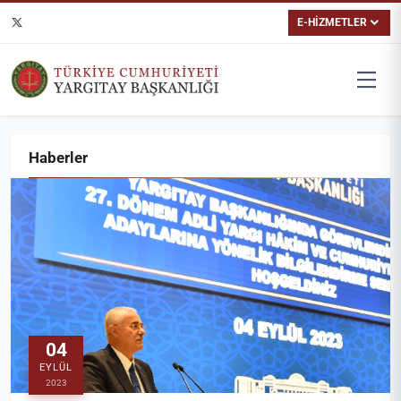
E-HİZMETLER
Haberler
04
EYLÜL
2023