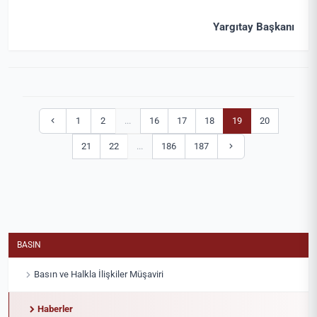
Yargıtay Başkanı
1
2
...
16
17
18
19
20
21
22
...
186
187
BASIN
Basın ve Halkla İlişkiler Müşaviri
Haberler