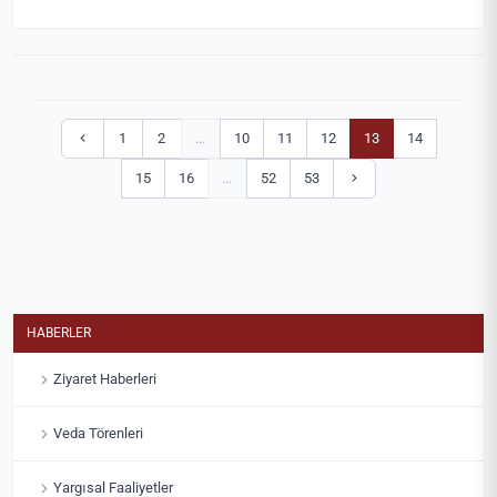
1
2
...
10
11
12
13
14
15
16
...
52
53
HABERLER
Ziyaret Haberleri
Veda Törenleri
Yargısal Faaliyetler