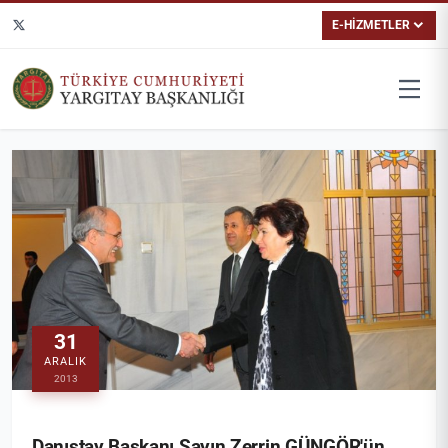
E-HİZMETLER
31
ARALIK
2013
Danıştay Başkanı Sayın Zerrin GÜNGÖR'ün