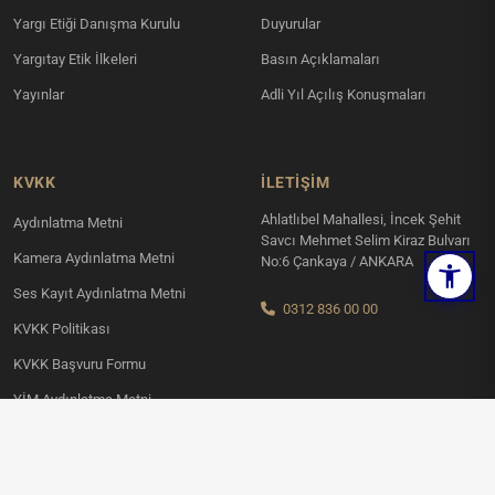
Yargı Etiği Danışma Kurulu
Duyurular
Yargıtay Etik İlkeleri
Basın Açıklamaları
Yayınlar
Adli Yıl Açılış Konuşmaları
KVKK
İLETIŞIM
Ahlatlıbel Mahallesi, İncek Şehit
Aydınlatma Metni
Savcı Mehmet Selim Kiraz Bulvarı
Kamera Aydınlatma Metni
No:6 Çankaya / ANKARA
Ses Kayıt Aydınlatma Metni
0312 836 00 00
KVKK Politikası
KVKK Başvuru Formu
YİM Aydınlatma Metni
© 2026 | TC Yargıtay Başkanlığı