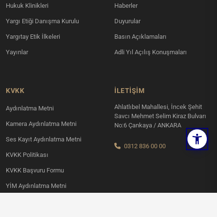
Hukuk Klinikleri
Haberler
Yargı Etiği Danışma Kurulu
Duyurular
Yargıtay Etik İlkeleri
Basın Açıklamaları
Yayınlar
Adli Yıl Açılış Konuşmaları
KVKK
İLETIŞIM
Ahlatlıbel Mahallesi, İncek Şehit
Aydınlatma Metni
Savcı Mehmet Selim Kiraz Bulvarı
Kamera Aydınlatma Metni
No:6 Çankaya / ANKARA
Ses Kayıt Aydınlatma Metni
0312 836 00 00
KVKK Politikası
KVKK Başvuru Formu
YİM Aydınlatma Metni