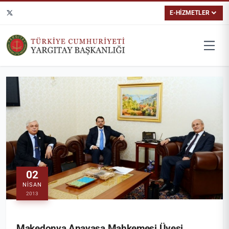
E-HİZMETLER
02
NISAN
2013
Makedonya Anayasa Mahkemesi Üyesi