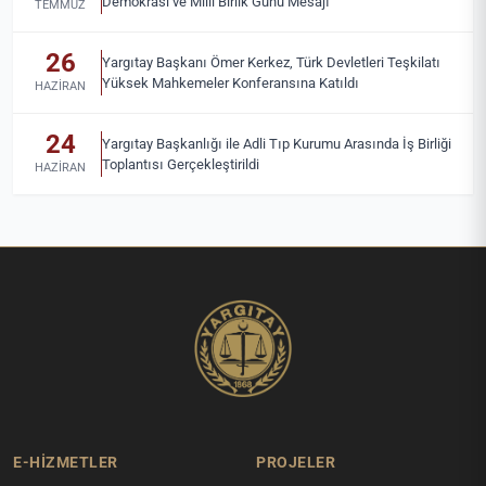
Demokrasi ve Milli Birlik Günü Mesajı
TEMMUZ
26
Yargıtay Başkanı Ömer Kerkez, Türk Devletleri Teşkilatı
Yüksek Mahkemeler Konferansına Katıldı
HAZIRAN
24
Yargıtay Başkanlığı ile Adli Tıp Kurumu Arasında İş Birliği
Toplantısı Gerçekleştirildi
HAZIRAN
E-HİZMETLER
PROJELER