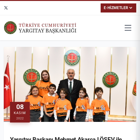
E-HİZMETLER
08
KASIM
2022
Yargıtay Başkanı Mehmet Akarca LÖSEV ile