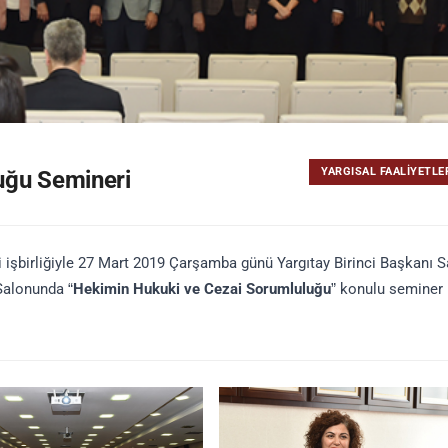
YARGISAL FAALIYETLE
uğu Semineri
i işbirliğiyle 27 Mart 2019 Çarşamba günü Yargıtay Birinci Başkanı S
 Salonunda “
Hekimin Hukuki ve Cezai Sorumluluğu
” konulu seminer