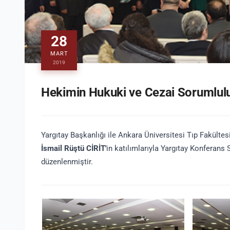
28
MART
2019
Hekimin Hukuki ve Cezai Sorumlul
Yargıtay Başkanlığı ile Ankara Üniversitesi Tıp Fakültes
İsmail Rüştü CİRİT'
in katılımlarıyla Yargıtay Konferans
düzenlenmiştir.