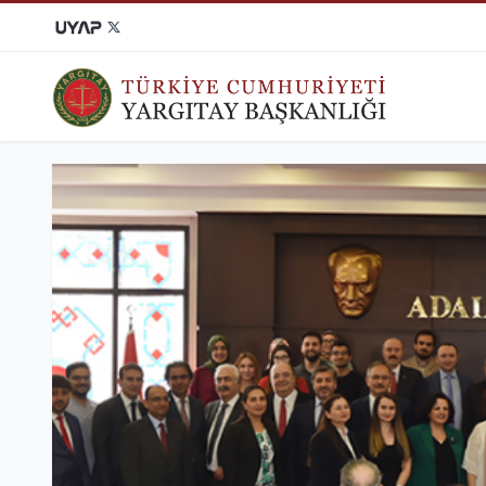
KARAR ARAMA
DOSYA SORGU
Tüm Yargıtay kararlarına
Dosyanızın Yargıtay'da
ulaşabilirsiniz.
durumunu öğrenebilirsiniz.