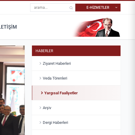
Site içi arama
E-HİZMETLER
LETİŞİM
YARGITAY İÇTIHAT
RANDEVU
MERKEZI
Dosyanıza ait tüm randevu
İçtihat niteliği taşıyan
işlemlerini yapabilirsiniz.
kararlara ulaşabilirsiniz.
HABERLER
Ziyaret Haberleri
Veda Törenleri
Yargısal Faaliyetler
Arşiv
Dergi Haberleri