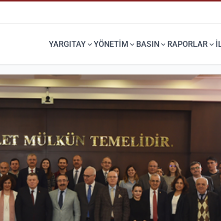
YARGITAY
YÖNETİM
BASIN
RAPORLAR
İ
DURUŞMA SORGU
TEBLIĞNAME SORGU
Dosyanızın duruşma bilgilerini
Dosyanızda Teblinağmesini
öğrenebilirsiniz.
görebilirsiniz.