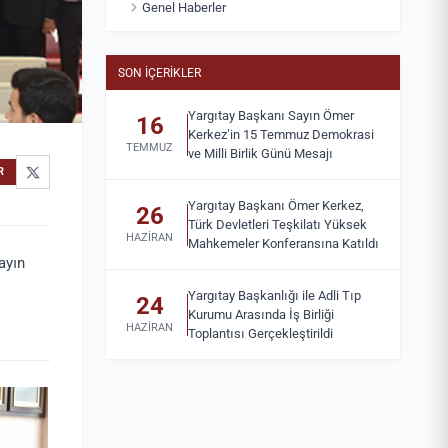
Genel Haberler
SON İÇERIKLER
Yargıtay Başkanı Sayın Ömer
16
Kerkez’in 15 Temmuz Demokrasi
TEMMUZ
ve Milli Birlik Günü Mesajı
R
Yargıtay Başkanı Ömer Kerkez,
26
Türk Devletleri Teşkilatı Yüksek
HAZIRAN
Mahkemeler Konferansına Katıldı
ayın
Yargıtay Başkanlığı ile Adli Tıp
24
Kurumu Arasında İş Birliği
HAZIRAN
Toplantısı Gerçekleştirildi