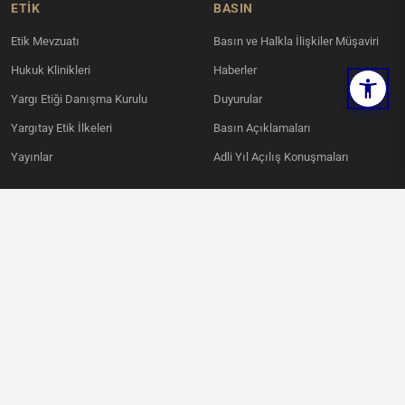
ETİK
BASIN
Etik Mevzuatı
Basın ve Halkla İlişkiler Müşaviri
Hukuk Klinikleri
Haberler
Yargı Etiği Danışma Kurulu
Duyurular
Yargıtay Etik İlkeleri
Basın Açıklamaları
Yayınlar
Adli Yıl Açılış Konuşmaları
KVKK
İLETIŞIM
Ahlatlıbel Mahallesi, İncek Şehit
Aydınlatma Metni
Savcı Mehmet Selim Kiraz Bulvarı
Kamera Aydınlatma Metni
No:6 Çankaya / ANKARA
Ses Kayıt Aydınlatma Metni
0312 836 00 00
KVKK Politikası
KVKK Başvuru Formu