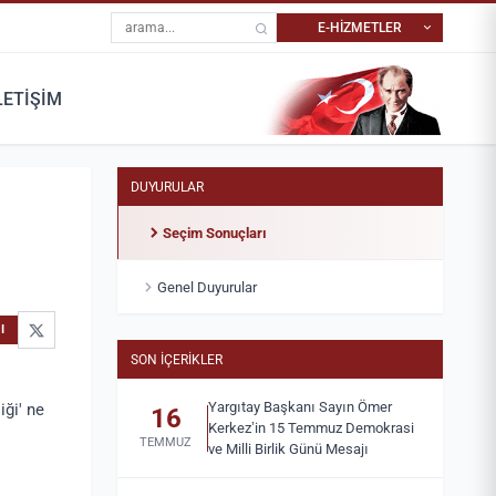
Site içi arama
E-HİZMETLER
LETİŞİM
YARGITAY İÇTIHAT
RANDEVU
MERKEZI
Dosyanıza ait tüm randevu
İçtihat niteliği taşıyan
işlemlerini yapabilirsiniz.
kararlara ulaşabilirsiniz.
DUYURULAR
Seçim Sonuçları
Genel Duyurular
I
SON İÇERIKLER
Yargıtay Başkanı Sayın Ömer
iği' ne
16
Kerkez’in 15 Temmuz Demokrasi
TEMMUZ
ve Milli Birlik Günü Mesajı