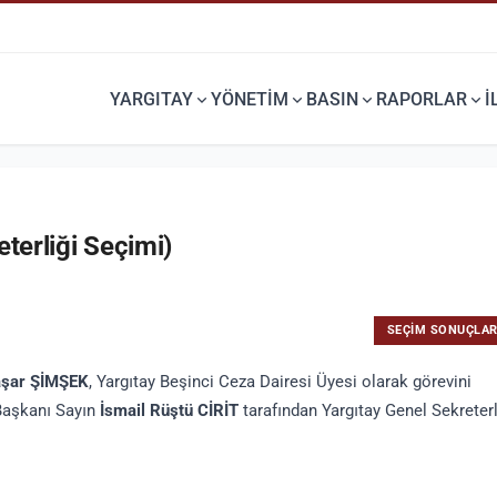
YARGITAY
YÖNETİM
BASIN
RAPORLAR
İ
DURUŞMA SORGU
TEBLIĞNAME SORGU
Dosyanızın duruşma bilgilerini
Dosyanızda Teblinağmesini
öğrenebilirsiniz.
görebilirsiniz.
terliği Seçimi)
SEÇIM SONUÇLAR
şar ŞİMŞEK
, Yargıtay Beşinci Ceza Dairesi Üyesi olarak görevini
 Başkanı Sayın
İsmail Rüştü CİRİT
tarafından Yargıtay Genel Sekreterl