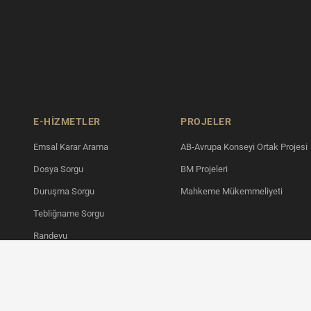
E-HİZMETLER
PROJELER
Emsal Karar Arama
AB-Avrupa Konseyi Ortak Projesi
Dosya Sorgu
BM Projeleri
Duruşma Sorgu
Mahkeme Mükemmeliyeti
Tebliğname Sorgu
Randevu
Yargıtay İçtihat Merkezi