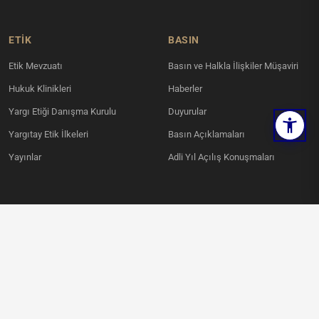
ETİK
BASIN
Etik Mevzuatı
Basın ve Halkla İlişkiler Müşaviri
Hukuk Klinikleri
Haberler
Yargı Etiği Danışma Kurulu
Duyurular
Yargıtay Etik İlkeleri
Basın Açıklamaları
Yayınlar
Adli Yıl Açılış Konuşmaları
KVKK
İLETIŞIM
Ahlatlıbel Mahallesi, İncek Şehit
Aydınlatma Metni
Savcı Mehmet Selim Kiraz Bulvarı
Kamera Aydınlatma Metni
No:6 Çankaya / ANKARA
Ses Kayıt Aydınlatma Metni
0312 836 00 00
KVKK Politikası