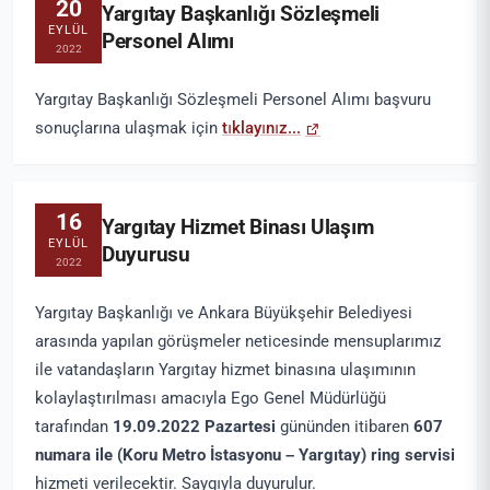
20
Yargıtay Başkanlığı Sözleşmeli
EYLÜL
Personel Alımı
2022
Yargıtay Başkanlığı Sözleşmeli Personel Alımı başvuru
sonuçlarına ulaşmak için
tıklayınız...
16
Yargıtay Hizmet Binası Ulaşım
EYLÜL
Duyurusu
2022
Yargıtay Başkanlığı ve Ankara Büyükşehir Belediyesi
arasında yapılan görüşmeler neticesinde mensuplarımız
ile vatandaşların Yargıtay hizmet binasına ulaşımının
kolaylaştırılması amacıyla Ego Genel Müdürlüğü
tarafından
19.
09.2022 Pazartesi
gününden itibaren
607
numara ile (Koru Metro İstasyonu –
Yargıtay) ring servisi
hizmeti verilecektir. Saygıyla duyurulur.