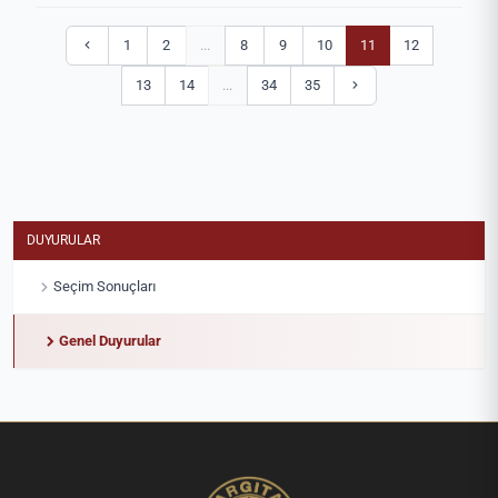
1
2
...
8
9
10
11
12
13
14
...
34
35
DUYURULAR
Seçim Sonuçları
Genel Duyurular