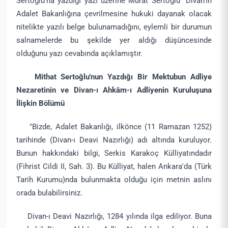
Sertoğlu'na yazdığı yazı üzerine Murat Sertoğlu "Divan'ın
Adalet Bakanlığına çevrilmesine hukuki dayanak olacak
nitelikte yazılı belge bulunamadığını, eylemli bir durumun
salnamelerde bu şekilde yer aldığı düşüncesinde
olduğunu yazı cevabında açıklamıştır.
Mithat Sertoğlu'nun Yazdığı Bir Mektubun Adliye
Nezaretinin ve Divan-ı Ahkâm-ı Adliyenin Kuruluşuna
İlişkin Bölümü
"Bizde, Adalet Bakanlığı, ilkönce (11 Ramazan 1252)
tarihinde (Divan-ı Deavi Nazırlığı) adı altında kuruluyor.
Bunun hakkındaki bilgi, Serkis Karakoç Külliyatındadır
(Fihrist Cildi II, Sah. 3). Bu Külliyat, halen Ankara'da (Türk
Tarih Kurumu)nda bulunmakta olduğu için metnin aslını
orada bulabilirsiniz.
Divan-ı Deavi Nazırlığı, 1284 yılında ilga ediliyor. Buna