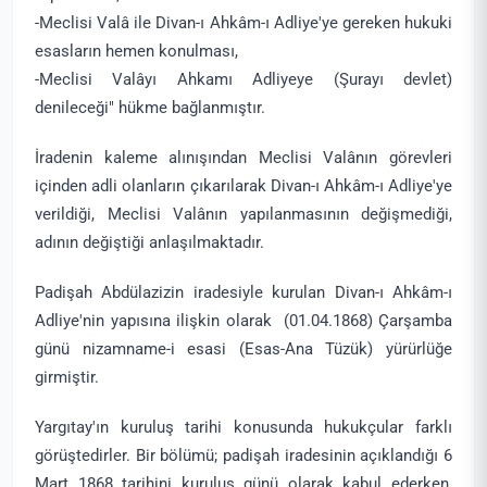
-Meclisi Valâ ile Divan-ı Ahkâm-ı Adliye'ye gereken hukuki
esasların hemen konulması,
-Meclisi Valâyı Ahkamı Adliyeye (Şurayı devlet)
denileceği" hükme bağlanmıştır.
İradenin kaleme alınışından Meclisi Valânın görevleri
içinden adli olanların çıkarılarak Divan-ı Ahkâm-ı Adliye'ye
verildiği, Meclisi Valânın yapılanmasının değişmediği,
adının değiştiği anlaşılmaktadır.
Padişah Abdülazizin iradesiyle kurulan Divan-ı Ahkâm-ı
Adliye'nin yapısına ilişkin olarak (01.04.1868) Çarşamba
günü nizamname-i esasi (Esas-Ana Tüzük) yürürlüğe
girmiştir.
Yargıtay'ın kuruluş tarihi konusunda hukukçular farklı
görüştedirler. Bir bölümü; padişah iradesinin açıklandığı 6
Mart 1868 tarihini kuruluş günü olarak kabul ederken,