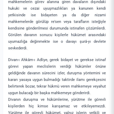
mahkemelerin görev alanına giren davaların dışındaki
hukuki ve cezai uyuşmazlıkları ya kanunen kendi
yetkisinde ise bidayeten ya da diğer nizami
mahkemelerde görülüp re'sen veya tarafların isteğiyle
kendisine gönderilmesi durumunda istinafen çözümlerdi.
Görülen davanın sonucu kişilerle hükümet arasındaki
uyumazlığa değinmekte ise o davayı şurâ-yı devlete
sevkederdi.
Divan-ı Ahkâm-ı Adliye, gerek bidayet ve gerekse istinaf
görevi yapan meclislerin verdiği hükümler önüne
geldiğinde davanın sürecini izler, duruşma yöntemini ve
kararı yasaya uygun bulmadığı taktirde ilamı gerekçesini
belirterek bozar, tekrar hükmü veren mahkemeye veyahut
uygun bulacağı bir başka mahkemeye gönderirdi.
Divanın duruşma ve hükümlerine, yürütme ile görevli
kişilerden hiç kimse karışamaz ve etkileyemezdi.
Yürütme ile görevli hükümet, yalnız işlerin yetkili ve