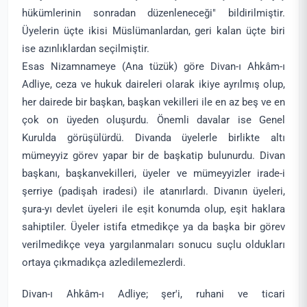
hükümlerinin sonradan düzenleneceği" bildirilmiştir.
Üyelerin üçte ikisi Müslümanlardan, geri kalan üçte biri
ise azınlıklardan seçilmiştir.
Esas Nizamnameye (Ana tüzük) göre Divan-ı Ahkâm-ı
Adliye, ceza ve hukuk daireleri olarak ikiye ayrılmış olup,
her dairede bir başkan, başkan vekilleri ile en az beş ve en
çok on üyeden oluşurdu. Önemli davalar ise Genel
Kurulda görüşülürdü. Divanda üyelerle birlikte altı
mümeyyiz görev yapar bir de başkatip bulunurdu. Divan
başkanı, başkanvekilleri, üyeler ve mümeyyizler irade-i
şerriye (padişah iradesi) ile atanırlardı. Divanın üyeleri,
şura-yı devlet üyeleri ile eşit konumda olup, eşit haklara
sahiptiler. Üyeler istifa etmedikçe ya da başka bir görev
verilmedikçe veya yargılanmaları sonucu suçlu oldukları
ortaya çıkmadıkça azledilemezlerdi.
Divan-ı Ahkâm-ı Adliye; şer'i, ruhani ve ticari