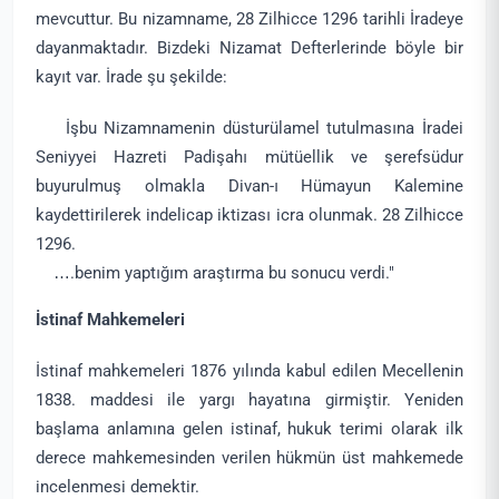
mevcuttur. Bu nizamname, 28 Zilhicce 1296 tarihli İradeye
dayanmaktadır. Bizdeki Nizamat Defterlerinde böyle bir
kayıt var. İrade şu şekilde:
İşbu Nizamnamenin düsturülamel tutulmasına İradei
Seniyyei Hazreti Padişahı mütüellik ve şerefsüdur
buyurulmuş olmakla Divan-ı Hümayun Kalemine
kaydettirilerek indelicap iktizası icra olunmak. 28 Zilhicce
1296.
….benim yaptığım araştırma bu sonucu verdi."
İstinaf Mahkemeleri
İstinaf mahkemeleri 1876 yılında kabul edilen Mecellenin
1838. maddesi ile yargı hayatına girmiştir. Yeniden
başlama anlamına gelen istinaf, hukuk terimi olarak ilk
derece mahkemesinden verilen hükmün üst mahkemede
incelenmesi demektir.