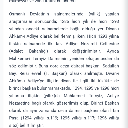
mümeyyiz ve zabıt katibi bulunurdu.
Osmanlı Devletinin salnamelerinde (yıllık) yapılan
araştırmalar sonucunda; 1286 hicri yılı ile hicri 1293
yılından önceki salnamelerde bağlı olduğu yer Divan-ı
Ahkâm-ı Adliye olarak belirlenmiş iken, Hicri 1293 yılına
ilişkin salnamede ilk kez Adliye Nezareti Celilesine
(Adalet Bakanlığı) olarak değiştirilmiştir. Ayrıca
Mahkeme-i Temyiz Dairesinin yeniden oluşumundan da
söz edilmiştir. Buna göre ceza dairesi başkanı Sadullah
Bey, Reisi evvel (1. Başkan) olarak anılmıştır. Divan-ı
Ahkâm-ı Adliye'ye ilişkin divan ile ilgili iki tüzükte de
birinci başkan bulunmamaktadır. 1294, 1295 ve 1296 hicri
yıllarına ilişkin (yıllık)da Mahkeme-i Temyiz, Adliye
Nezaretine bağlı olarak gösterilmiş olup, Birinci Başkan
olarak da aynı zamanda ceza dairesi başkanı olan İrfan
Paşa (1294 yıllığı, s.119; 1295 yıllığı s.117; 1296 yıllığı
s.62) belirtilmiştir.