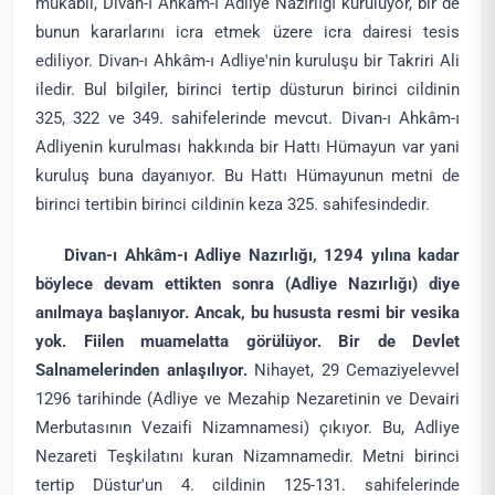
mukabil, Divan-ı Ahkâm-ı Adliye Nazırlığı kuruluyor, bir de
bunun kararlarını icra etmek üzere icra dairesi tesis
ediliyor. Divan-ı Ahkâm-ı Adliye'nin kuruluşu bir Takriri Ali
iledir. Bul bilgiler, birinci tertip düsturun birinci cildinin
325, 322 ve 349. sahifelerinde mevcut. Divan-ı Ahkâm-ı
Adliyenin kurulması hakkında bir Hattı Hümayun var yani
kuruluş buna dayanıyor. Bu Hattı Hümayunun metni de
birinci tertibin birinci cildinin keza 325. sahifesindedir.
Divan-ı Ahkâm-ı Adliye Nazırlığı, 1294 yılına kadar
böylece devam ettikten sonra (Adliye Nazırlığı) diye
anılmaya başlanıyor. Ancak, bu hususta resmi bir vesika
yok. Fiilen muamelatta görülüyor. Bir de Devlet
Salnamelerinden anlaşılıyor.
Nihayet, 29 Cemaziyelevvel
1296 tarihinde (Adliye ve Mezahip Nezaretinin ve Devairi
Merbutasının Vezaifi Nizamnamesi) çıkıyor. Bu, Adliye
Nezareti Teşkilatını kuran Nizamnamedir. Metni birinci
tertip Düstur'un 4. cildinin 125-131. sahifelerinde