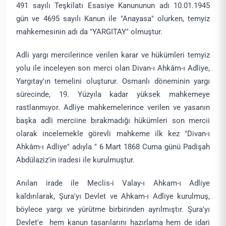
491 sayılı Teşkilatı Esasiye Kanununun adı 10.01.1945
gün ve 4695 sayılı Kanun ile "Anayasa" olurken, temyiz
mahkemesinin adı da "YARGITAY" olmuştur.
Adli yargı mercilerince verilen karar ve hükümleri temyiz
yolu ile inceleyen son merci olan Divan-ı Ahkâm-ı Adliye,
Yargıtay'ın temelini oluşturur. Osmanlı döneminin yargı
sürecinde, 19. Yüzyıla kadar yüksek mahkemeye
rastlanmıyor. Adliye mahkemelerince verilen ve yasanın
başka adli merciine bırakmadığı hükümleri son mercii
olarak incelemekle görevli mahkeme ilk kez "Divan-ı
Ahkâm-ı Adliye" adıyla " 6 Mart 1868 Cuma günü Padişah
Abdülaziz'in iradesi ile kurulmuştur.
Anılan irade ile Meclis-i Valay-ı Ahkam-ı Adliye
kaldırılarak, Şura'yı Devlet ve Ahkam-ı Adliye kurulmuş,
böylece yargı ve yürütme birbirinden ayrılmıştır. Şura'yı
Devlet'e hem kanun tasarılarını hazırlama hem de idari