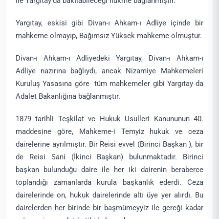
ile Yargıtay'da bakılabileceği hükme bağlanmıştır.
Yargıtay, eskisi gibi Divan-ı Ahkam-ı Adliye içinde bir
mahkeme olmayıp, Bağımsız Yüksek mahkeme olmuştur.
Divan-ı Ahkam-ı Adliyedeki Yargıtay, Divan-ı Ahkam-ı
Adliye nazırına bağlıydı, ancak Nizamiye Mahkemeleri
Kuruluş Yasasına göre tüm mahkemeler gibi Yargıtay da
Adalet Bakanlığına bağlanmıştır.
1879 tarihli Teşkilat ve Hukuk Usulleri Kanununun 40.
maddesine göre, Mahkeme-i Temyiz hukuk ve ceza
dairelerine ayrılmıştır. Bir Reisi evvel (Birinci Başkan ), bir
de Reisi Sani (İkinci Başkan) bulunmaktadır. Birinci
başkan bulunduğu daire ile her iki dairenin beraberce
toplandığı zamanlarda kurula başkanlık ederdi. Ceza
dairelerinde on, hukuk dairelerinde altı üye yer alırdı. Bu
dairelerden her birinde bir başmümeyyiz ile gereği kadar