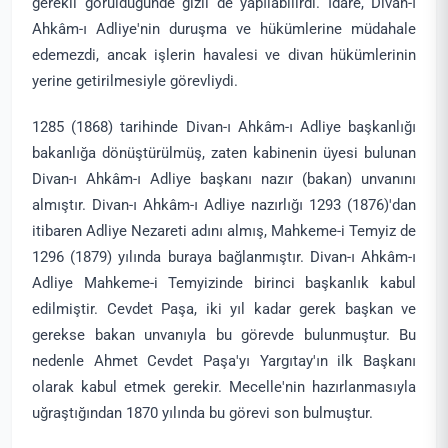
gerekli görüldüğünde gizli de yapılabilirdi. İdare, Divan-ı
Ahkâm-ı Adliye'nin duruşma ve hükümlerine müdahale
edemezdi, ancak işlerin havalesi ve divan hükümlerinin
yerine getirilmesiyle görevliydi.
1285 (1868) tarihinde Divan-ı Ahkâm-ı Adliye başkanlığı
bakanlığa dönüştürülmüş, zaten kabinenin üyesi bulunan
Divan-ı Ahkâm-ı Adliye başkanı nazır (bakan) unvanını
almıştır. Divan-ı Ahkâm-ı Adliye nazırlığı 1293 (1876)'dan
itibaren Adliye Nezareti adını almış, Mahkeme-i Temyiz de
1296 (1879) yılında buraya bağlanmıştır. Divan-ı Ahkâm-ı
Adliye Mahkeme-i Temyizinde birinci başkanlık kabul
edilmiştir. Cevdet Paşa, iki yıl kadar gerek başkan ve
gerekse bakan unvanıyla bu görevde bulunmuştur. Bu
nedenle Ahmet Cevdet Paşa'yı Yargıtay'ın ilk Başkanı
olarak kabul etmek gerekir. Mecelle'nin hazırlanmasıyla
uğraştığından 1870 yılında bu görevi son bulmuştur.