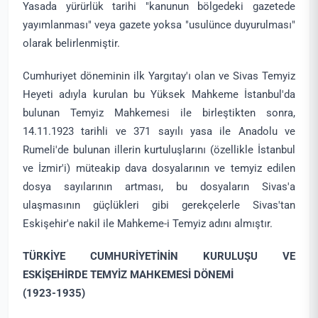
Yasada yürürlük tarihi "kanunun bölgedeki gazetede
yayımlanması" veya gazete yoksa "usulünce duyurulması"
olarak belirlenmiştir.
Cumhuriyet döneminin ilk Yargıtay'ı olan ve Sivas Temyiz
Heyeti adıyla kurulan bu Yüksek Mahkeme İstanbul'da
bulunan Temyiz Mahkemesi ile birleştikten sonra,
14.11.1923 tarihli ve 371 sayılı yasa ile Anadolu ve
Rumeli'de bulunan illerin kurtuluşlarını (özellikle İstanbul
ve İzmir'i) müteakip dava dosyalarının ve temyiz edilen
dosya sayılarının artması, bu dosyaların Sivas'a
ulaşmasının güçlükleri gibi gerekçelerle Sivas'tan
Eskişehir'e nakil ile Mahkeme-i Temyiz adını almıştır.
TÜRKİYE CUMHURİYETİNİN KURULUŞU VE
ESKİŞEHİRDE TEMYİZ MAHKEMESİ DÖNEMİ
(1923-1935)