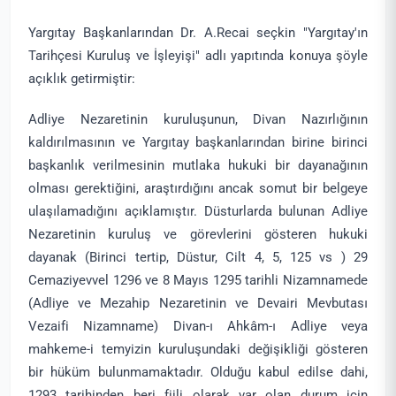
Yargıtay Başkanlarından Dr. A.Recai seçkin "Yargıtay'ın
Tarihçesi Kuruluş ve İşleyişi" adlı yapıtında konuya şöyle
açıklık getirmiştir:
Adliye Nezaretinin kuruluşunun, Divan Nazırlığının
kaldırılmasının ve Yargıtay başkanlarından birine birinci
başkanlık verilmesinin mutlaka hukuki bir dayanağının
olması gerektiğini, araştırdığını ancak somut bir belgeye
ulaşılamadığını açıklamıştır. Düsturlarda bulunan Adliye
Nezaretinin kuruluş ve görevlerini gösteren hukuki
dayanak (Birinci tertip, Düstur, Cilt 4, 5, 125 vs ) 29
Cemaziyevvel 1296 ve 8 Mayıs 1295 tarihli Nizamnamede
(Adliye ve Mezahip Nezaretinin ve Devairi Mevbutası
Vezaifi Nizamname) Divan-ı Ahkâm-ı Adliye veya
mahkeme-i temyizin kuruluşundaki değişikliği gösteren
bir hüküm bulunmamaktadır. Olduğu kabul edilse dahi,
1293 tarihinden beri fiili olarak var olan durum için