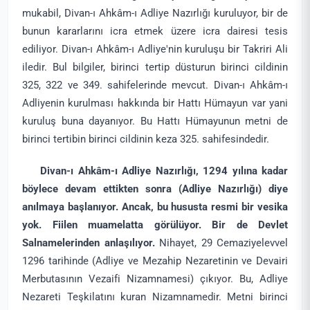
mukabil, Divan-ı Ahkâm-ı Adliye Nazırlığı kuruluyor, bir de
bunun kararlarını icra etmek üzere icra dairesi tesis
ediliyor. Divan-ı Ahkâm-ı Adliye'nin kuruluşu bir Takriri Ali
iledir. Bul bilgiler, birinci tertip düsturun birinci cildinin
325, 322 ve 349. sahifelerinde mevcut. Divan-ı Ahkâm-ı
Adliyenin kurulması hakkında bir Hattı Hümayun var yani
kuruluş buna dayanıyor. Bu Hattı Hümayunun metni de
birinci tertibin birinci cildinin keza 325. sahifesindedir.
Divan-ı Ahkâm-ı Adliye Nazırlığı, 1294 yılına kadar
böylece devam ettikten sonra (Adliye Nazırlığı) diye
anılmaya başlanıyor. Ancak, bu hususta resmi bir vesika
yok. Fiilen muamelatta görülüyor. Bir de Devlet
Salnamelerinden anlaşılıyor.
Nihayet, 29 Cemaziyelevvel
1296 tarihinde (Adliye ve Mezahip Nezaretinin ve Devairi
Merbutasının Vezaifi Nizamnamesi) çıkıyor. Bu, Adliye
Nezareti Teşkilatını kuran Nizamnamedir. Metni birinci