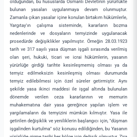
olduğundan, bu hususlarda Osmanlı Devletinin yürürlükte
bulunan yasaları uygulanmaya devam olunmuştur.
Zamanla çıkan yasalar içine konulan birtakım hükümlerle,
Yargıtay'ın çalışma sisteminde, kararların bozma
nedenlerinde ve dosyaların temyizinde uygulanacak
prosedürde değişiklikler yapılmıştır. Örneğin 28.03.1923
tarih ve 317 sayılı yasa düşman işgali sırasında verilmiş
olan şeri, hukuki, ticari ve icrai hükümlerin, yasanın
yürürlüğe girdiği tarihte kesinleşmemiş olması ya da
temyiz edilmeksizin kesinleşmiş olması durumunda
temyiz edilebilmesi için özel süreler getirmiştir. Aynı
şekilde yasa ikinci maddesi ile işgal altında bulunulan
dönemde verilen ceza kararlarının ve memurin
muhakematına dair yasa gereğince yapılan işlem ve
yargılamaların da temyizini mümkün kılmıştır. Yasa ile
getirilen değişiklik ve yeniliklerin başlangıcı için, "düşman
işgalinden kurtulma" söz konusu edildiğinden, bu Yasanın
yürürlüğe girme tarihi her bölge için değişik olmuştur. Zira