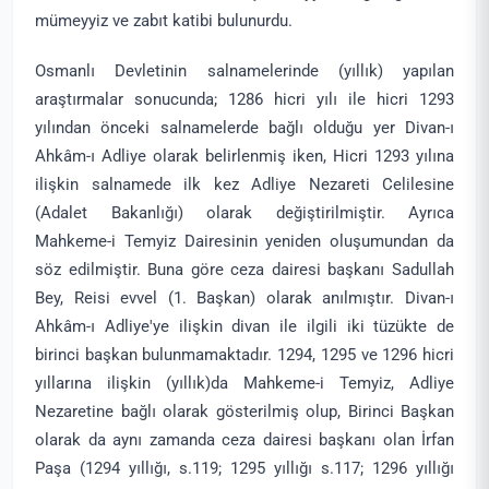
mümeyyiz ve zabıt katibi bulunurdu.
Osmanlı Devletinin salnamelerinde (yıllık) yapılan
araştırmalar sonucunda; 1286 hicri yılı ile hicri 1293
yılından önceki salnamelerde bağlı olduğu yer Divan-ı
Ahkâm-ı Adliye olarak belirlenmiş iken, Hicri 1293 yılına
ilişkin salnamede ilk kez Adliye Nezareti Celilesine
(Adalet Bakanlığı) olarak değiştirilmiştir. Ayrıca
Mahkeme-i Temyiz Dairesinin yeniden oluşumundan da
söz edilmiştir. Buna göre ceza dairesi başkanı Sadullah
Bey, Reisi evvel (1. Başkan) olarak anılmıştır. Divan-ı
Ahkâm-ı Adliye'ye ilişkin divan ile ilgili iki tüzükte de
birinci başkan bulunmamaktadır. 1294, 1295 ve 1296 hicri
yıllarına ilişkin (yıllık)da Mahkeme-i Temyiz, Adliye
Nezaretine bağlı olarak gösterilmiş olup, Birinci Başkan
olarak da aynı zamanda ceza dairesi başkanı olan İrfan
Paşa (1294 yıllığı, s.119; 1295 yıllığı s.117; 1296 yıllığı