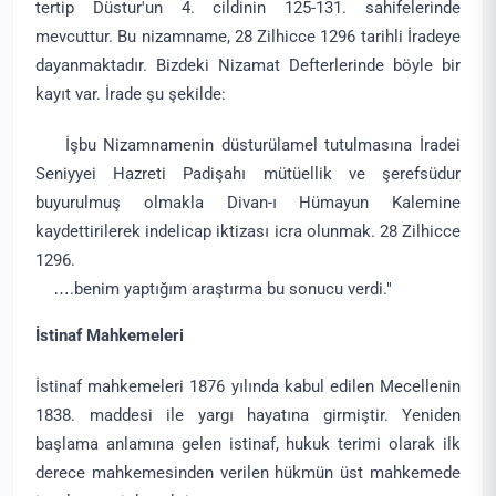
tertip Düstur'un 4. cildinin 125-131. sahifelerinde
mevcuttur. Bu nizamname, 28 Zilhicce 1296 tarihli İradeye
dayanmaktadır. Bizdeki Nizamat Defterlerinde böyle bir
kayıt var. İrade şu şekilde:
İşbu Nizamnamenin düsturülamel tutulmasına İradei
Seniyyei Hazreti Padişahı mütüellik ve şerefsüdur
buyurulmuş olmakla Divan-ı Hümayun Kalemine
kaydettirilerek indelicap iktizası icra olunmak. 28 Zilhicce
1296.
….benim yaptığım araştırma bu sonucu verdi."
İstinaf Mahkemeleri
İstinaf mahkemeleri 1876 yılında kabul edilen Mecellenin
1838. maddesi ile yargı hayatına girmiştir. Yeniden
başlama anlamına gelen istinaf, hukuk terimi olarak ilk
derece mahkemesinden verilen hükmün üst mahkemede