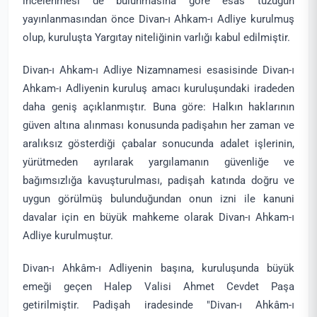
incelenmesi de bulunmasına göre esas tüzüğün
yayınlanmasından önce Divan-ı Ahkam-ı Adliye kurulmuş
olup, kuruluşta Yargıtay niteliğinin varlığı kabul edilmiştir.
Divan-ı Ahkam-ı Adliye Nizamnamesi esasisinde Divan-ı
Ahkam-ı Adliyenin kuruluş amacı kuruluşundaki iradeden
daha geniş açıklanmıştır. Buna göre: Halkın haklarının
güven altına alınması konusunda padişahın her zaman ve
aralıksız gösterdiği çabalar sonucunda adalet işlerinin,
yürütmeden ayrılarak yargılamanın güvenliğe ve
bağımsızlığa kavuşturulması, padişah katında doğru ve
uygun görülmüş bulunduğundan onun izni ile kanuni
davalar için en büyük mahkeme olarak Divan-ı Ahkam-ı
Adliye kurulmuştur.
Divan-ı Ahkâm-ı Adliyenin başına, kuruluşunda büyük
emeği geçen Halep Valisi Ahmet Cevdet Paşa
getirilmiştir. Padişah iradesinde "Divan-ı Ahkâm-ı