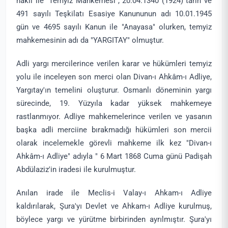
nakli ile "Temyiz Mahkemesi", 20.04.1340 (1924) tarih ve
491 sayılı Teşkilatı Esasiye Kanununun adı 10.01.1945
gün ve 4695 sayılı Kanun ile "Anayasa" olurken, temyiz
mahkemesinin adı da "YARGITAY" olmuştur.
Adli yargı mercilerince verilen karar ve hükümleri temyiz
yolu ile inceleyen son merci olan Divan-ı Ahkâm-ı Adliye,
Yargıtay'ın temelini oluşturur. Osmanlı döneminin yargı
sürecinde, 19. Yüzyıla kadar yüksek mahkemeye
rastlanmıyor. Adliye mahkemelerince verilen ve yasanın
başka adli merciine bırakmadığı hükümleri son mercii
olarak incelemekle görevli mahkeme ilk kez "Divan-ı
Ahkâm-ı Adliye" adıyla " 6 Mart 1868 Cuma günü Padişah
Abdülaziz'in iradesi ile kurulmuştur.
Anılan irade ile Meclis-i Valay-ı Ahkam-ı Adliye
kaldırılarak, Şura'yı Devlet ve Ahkam-ı Adliye kurulmuş,
böylece yargı ve yürütme birbirinden ayrılmıştır. Şura'yı