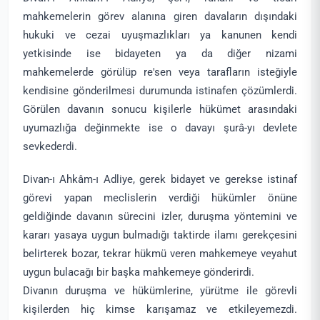
mahkemelerin görev alanına giren davaların dışındaki
hukuki ve cezai uyuşmazlıkları ya kanunen kendi
yetkisinde ise bidayeten ya da diğer nizami
mahkemelerde görülüp re'sen veya tarafların isteğiyle
kendisine gönderilmesi durumunda istinafen çözümlerdi.
Görülen davanın sonucu kişilerle hükümet arasındaki
uyumazlığa değinmekte ise o davayı şurâ-yı devlete
sevkederdi.
Divan-ı Ahkâm-ı Adliye, gerek bidayet ve gerekse istinaf
görevi yapan meclislerin verdiği hükümler önüne
geldiğinde davanın sürecini izler, duruşma yöntemini ve
kararı yasaya uygun bulmadığı taktirde ilamı gerekçesini
belirterek bozar, tekrar hükmü veren mahkemeye veyahut
uygun bulacağı bir başka mahkemeye gönderirdi.
Divanın duruşma ve hükümlerine, yürütme ile görevli
kişilerden hiç kimse karışamaz ve etkileyemezdi.