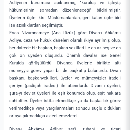
Adliyenin kurulması açıklanmış, "kuruluş ve işleyiş
hükümlerinin sonradan düzenleneceği" bildirilmiştir.
Üyelerin üçte ikisi Müslümanlardan, geri kalan üçte biri
ise azınlıklardan seçilmiştir.
Esas Nizamnameye (Ana tüzük) göre Divan-ı Ahkâm-ı
Adliye, ceza ve hukuk daireleri olarak ikiye ayrılmış olup,
her dairede bir başkan, başkan vekilleri ile en az beş ve en
çok on üyeden oluşurdu. Önemli davalar ise Genel
Kurulda görüşülürdü. Divanda üyelerle birlikte altı
mümeyyiz görev yapar bir de başkatip bulunurdu. Divan
başkanı, başkanvekilleri, üyeler ve mümeyyizler irade-i
şerriye (padişah iradesi) ile atanırlardı. Divanın üyeleri,
şura-yı devlet üyeleri ile eşit konumda olup, eşit haklara
sahiptiler. Üyeler istifa etmedikçe ya da başka bir görev
verilmedikçe veya yargılanmaları sonucu suçlu oldukları
ortaya çıkmadıkça azledilemezlerdi.
Divan-ı Ahkâm-ı Adliye; şer'i, ruhani ve ticari