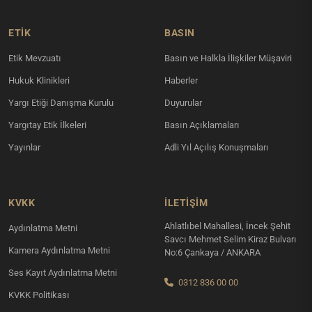
ETİK
BASIN
Etik Mevzuatı
Basın ve Halkla İlişkiler Müşaviri
Hukuk Klinikleri
Haberler
Yargı Etiği Danışma Kurulu
Duyurular
Yargıtay Etik İlkeleri
Basın Açıklamaları
Yayınlar
Adli Yıl Açılış Konuşmaları
KVKK
İLETIŞIM
Ahlatlıbel Mahallesi, İncek Şehit
Aydınlatma Metni
Savcı Mehmet Selim Kiraz Bulvarı
Kamera Aydınlatma Metni
No:6 Çankaya / ANKARA
Ses Kayıt Aydınlatma Metni
0312 836 00 00
KVKK Politikası