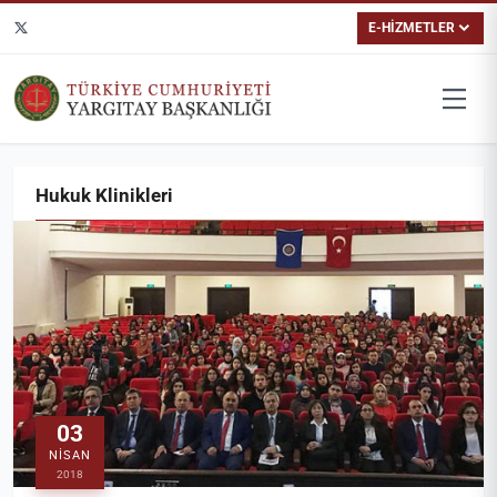
E-HİZMETLER
Hukuk Klinikleri
03
NISAN
2018