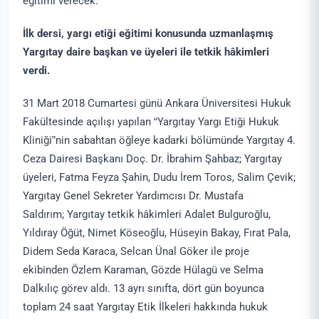
eğitimi verecek.
İlk dersi, yargı etiği eğitimi konusunda uzmanlaşmış
Yargıtay daire başkan ve üyeleri ile tetkik hâkimleri
verdi.
31 Mart 2018 Cumartesi günü Ankara Üniversitesi Hukuk
Fakültesinde açılışı yapılan “Yargıtay Yargı Etiği Hukuk
Kliniği”nin sabahtan öğleye kadarki bölümünde Yargıtay 4.
Ceza Dairesi Başkanı Doç. Dr. İbrahim Şahbaz; Yargıtay
üyeleri, Fatma Feyza Şahin, Dudu İrem Toros, Salim Çevik;
Yargıtay Genel Sekreter Yardımcısı Dr. Mustafa
Saldırım; Yargıtay tetkik hâkimleri Adalet Bulguroğlu,
Yıldıray Öğüt, Nimet Köseoğlu, Hüseyin Bakay, Fırat Pala,
Didem Seda Karaca, Selcan Ünal Göker ile proje
ekibinden Özlem Karaman, Gözde Hülagü ve Selma
Dalkılıç görev aldı. 13 ayrı sınıfta, dört gün boyunca
toplam 24 saat Yargıtay Etik İlkeleri hakkında hukuk