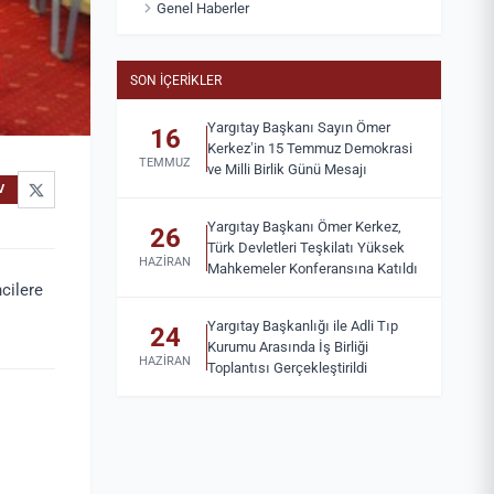
Genel Haberler
SON İÇERIKLER
Yargıtay Başkanı Sayın Ömer
16
Kerkez’in 15 Temmuz Demokrasi
TEMMUZ
ve Milli Birlik Günü Mesajı
V
Yargıtay Başkanı Ömer Kerkez,
26
Türk Devletleri Teşkilatı Yüksek
HAZIRAN
Mahkemeler Konferansına Katıldı
cilere
Yargıtay Başkanlığı ile Adli Tıp
24
Kurumu Arasında İş Birliği
HAZIRAN
Toplantısı Gerçekleştirildi