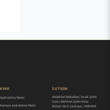
KVKK
İLETIŞIM
Ahlatlıbel Mahallesi, İncek Şehit
Aydınlatma Metni
Savcı Mehmet Selim Kiraz
Kamera Aydınlatma Metni
Bulvarı No:6 Çankaya / ANKARA