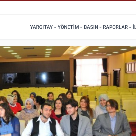
YARGITAY
YÖNETİM
BASIN
RAPORLAR
İ
DURUŞMA SORGU
TEBLIĞNAME SORGU
Dosyanızın duruşma bilgilerini
Dosyanızda Teblinağmesini
öğrenebilirsiniz.
görebilirsiniz.