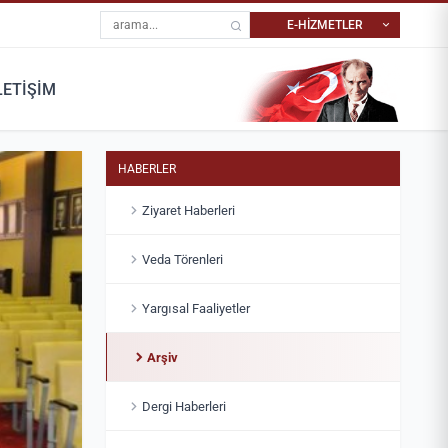
Site içi arama
E-HİZMETLER
LETİŞİM
YARGITAY İÇTIHAT
RANDEVU
MERKEZI
Dosyanıza ait tüm randevu
İçtihat niteliği taşıyan
işlemlerini yapabilirsiniz.
kararlara ulaşabilirsiniz.
HABERLER
Ziyaret Haberleri
Veda Törenleri
Yargısal Faaliyetler
Arşiv
Dergi Haberleri