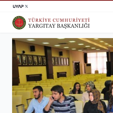
KARAR ARAMA
DOSYA SORGU
Tüm Yargıtay kararlarına
Dosyanızın Yargıtay'da
ulaşabilirsiniz.
durumunu öğrenebilirsiniz.