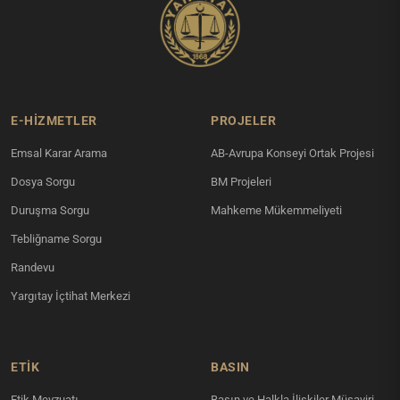
E-HİZMETLER
PROJELER
Emsal Karar Arama
AB-Avrupa Konseyi Ortak Projesi
Dosya Sorgu
BM Projeleri
Duruşma Sorgu
Mahkeme Mükemmeliyeti
Tebliğname Sorgu
Randevu
Yargıtay İçtihat Merkezi
ETİK
BASIN
Etik Mevzuatı
Basın ve Halkla İlişkiler Müşaviri