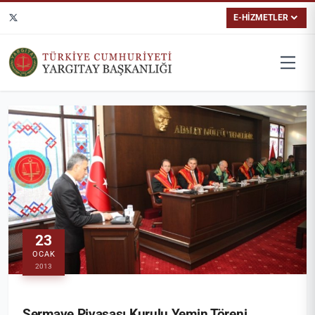
E-HİZMETLER
23
OCAK
2013
Sermaye Piyasası Kurulu Yemin Töreni