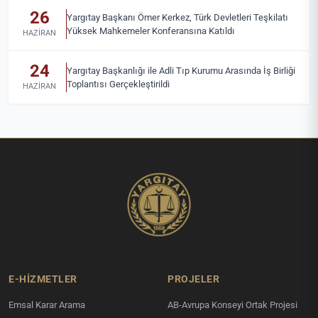
26
Yargıtay Başkanı Ömer Kerkez, Türk Devletleri Teşkilatı
Yüksek Mahkemeler Konferansına Katıldı
HAZIRAN
24
Yargıtay Başkanlığı ile Adli Tıp Kurumu Arasında İş Birliği
Toplantısı Gerçekleştirildi
HAZIRAN
E-HİZMETLER
PROJELER
Emsal Karar Arama
AB-Avrupa Konseyi Ortak Projesi