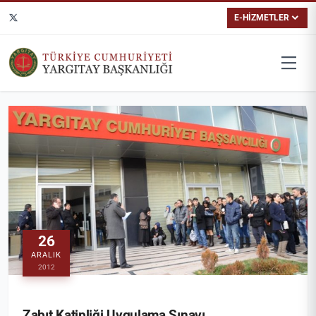
E-HİZMETLER
26
ARALIK
2012
Zabıt Katipliği Uygulama Sınavı