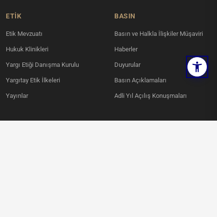
ETİK
BASIN
Etik Mevzuatı
Basın ve Halkla İlişkiler Müşaviri
Hukuk Klinikleri
Haberler
Yargı Etiği Danışma Kurulu
Duyurular
Yargıtay Etik İlkeleri
Basın Açıklamaları
Yayınlar
Adli Yıl Açılış Konuşmaları
KVKK
İLETIŞIM
Ahlatlıbel Mahallesi, İncek Şehit
Aydınlatma Metni
Savcı Mehmet Selim Kiraz Bulvarı
Kamera Aydınlatma Metni
No:6 Çankaya / ANKARA
Ses Kayıt Aydınlatma Metni
0312 836 00 00
KVKK Politikası
KVKK Başvuru Formu