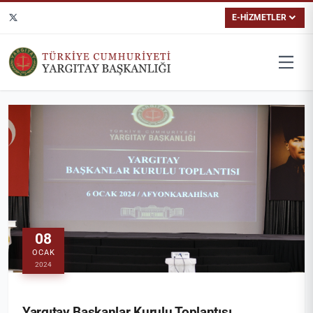
E-HİZMETLER
08
OCAK
2024
Yargıtay Başkanlar Kurulu Toplantısı