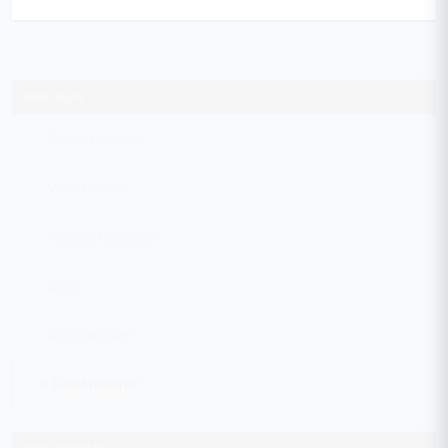
HABERLER
Ziyaret Haberleri
Veda Törenleri
Yargısal Faaliyetler
Arşiv
Dergi Haberleri
Genel Haberler
SON İÇERIKLER