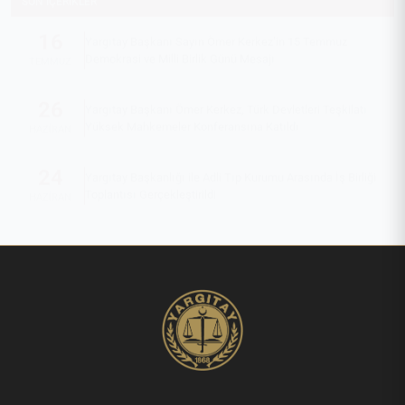
16
Yargıtay Başkanı Sayın Ömer Kerkez’in 15 Temmuz
Demokrasi ve Milli Birlik Günü Mesajı
TEMMUZ
26
Yargıtay Başkanı Ömer Kerkez, Türk Devletleri Teşkilatı
Yüksek Mahkemeler Konferansına Katıldı
HAZIRAN
24
Yargıtay Başkanlığı ile Adli Tıp Kurumu Arasında İş Birliği
Toplantısı Gerçekleştirildi
HAZIRAN