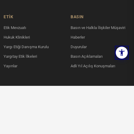
ETİK
BASIN
Etik Mevzuatı
Basın ve Halkla İlişkiler Müşaviri
Hukuk Klinikleri
Haberler
Yargı Etiği Danışma Kurulu
Duyurular
Yargıtay Etik İlkeleri
Basın Açıklamaları
Yayınlar
Adli Yıl Açılış Konuşmaları
KVKK
İLETIŞIM
Ahlatlıbel Mahallesi, İncek Şehit
Aydınlatma Metni
Savcı Mehmet Selim Kiraz Bulvarı
Kamera Aydınlatma Metni
No:6 Çankaya / ANKARA
Ses Kayıt Aydınlatma Metni
0312 836 00 00
KVKK Politikası