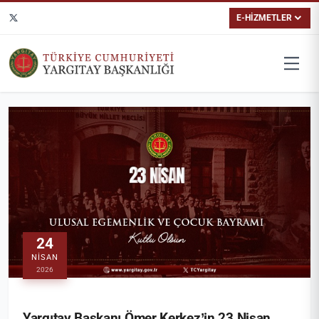
E-HİZMETLER
24
NISAN
2026
Yargıtay Başkanı Ömer Kerkez’in 23 Nisan