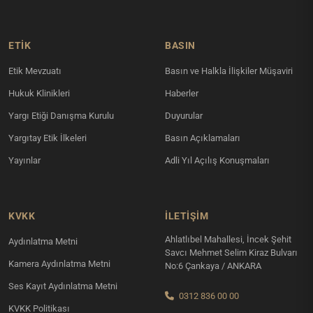
ETİK
BASIN
Etik Mevzuatı
Basın ve Halkla İlişkiler Müşaviri
Hukuk Klinikleri
Haberler
Yargı Etiği Danışma Kurulu
Duyurular
Yargıtay Etik İlkeleri
Basın Açıklamaları
Yayınlar
Adli Yıl Açılış Konuşmaları
KVKK
İLETIŞIM
Ahlatlıbel Mahallesi, İncek Şehit
Aydınlatma Metni
Savcı Mehmet Selim Kiraz Bulvarı
Kamera Aydınlatma Metni
No:6 Çankaya / ANKARA
Ses Kayıt Aydınlatma Metni
0312 836 00 00
KVKK Politikası