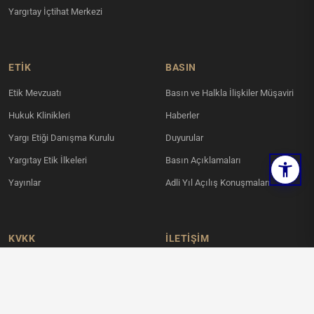
Yargıtay İçtihat Merkezi
ETİK
BASIN
Etik Mevzuatı
Basın ve Halkla İlişkiler Müşaviri
Hukuk Klinikleri
Haberler
Yargı Etiği Danışma Kurulu
Duyurular
Yargıtay Etik İlkeleri
Basın Açıklamaları
Yayınlar
Adli Yıl Açılış Konuşmaları
KVKK
İLETIŞIM
Ahlatlıbel Mahallesi, İncek Şehit
Aydınlatma Metni
Savcı Mehmet Selim Kiraz Bulvarı
Kamera Aydınlatma Metni
No:6 Çankaya / ANKARA
Ses Kayıt Aydınlatma Metni