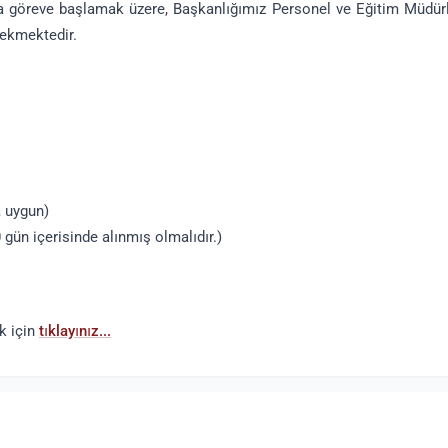
 da göreve başlamak üzere, Başkanlığımız Personel ve Eğitim Müdü
erekmektedir.
a uygun)
0 gün içerisinde alınmış olmalıdır.)
ak için
tıklayınız...