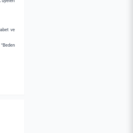
 üyeleri
tabet ve
, “Beden