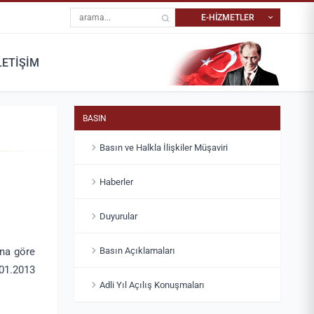
Site içi arama
E-HİZMETLER
LETİŞİM
YARGITAY İÇTIHAT
RANDEVU
MERKEZI
Dosyanıza ait tüm randevu
İçtihat niteliği taşıyan
işlemlerini yapabilirsiniz.
kararlara ulaşabilirsiniz.
BASIN
Basın ve Halkla İlişkiler Müşaviri
Haberler
Duyurular
Basın Açıklamaları
ına göre
.01.2013
Adli Yıl Açılış Konuşmaları