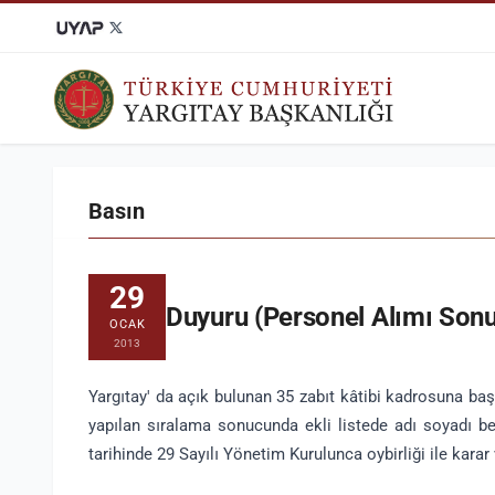
KARAR ARAMA
DOSYA SORGU
Tüm Yargıtay kararlarına
Dosyanızın Yargıtay'da
ulaşabilirsiniz.
durumunu öğrenebilirsiniz.
Basın
29
Duyuru (Personel Alımı Sonuç
OCAK
2013
Yargıtay' da açık bulunan 35 zabıt kâtibi kadrosuna b
yapılan sıralama sonucunda ekli listede adı soyadı bel
tarihinde 29 Sayılı Yönetim Kurulunca oybirliği ile karar v