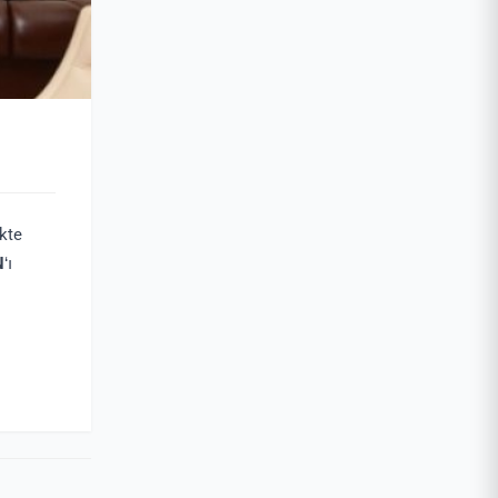
kte
N
‘ı