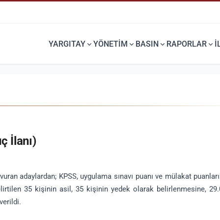
YARGITAY
YÖNETİM
BASIN
RAPORLAR
İ
DURUŞMA SORGU
TEBLIĞNAME SORGU
Dosyanızın duruşma bilgilerini
Dosyanızda Teblinağmesini
öğrenebilirsiniz.
görebilirsiniz.
 İlanı)
aşvuran adaylardan; KPSS, uygulama sınavı puanı ve mülakat puanlar
irtilen 35 kişinin asil, 35 kişinin yedek olarak belirlenmesine, 29
erildi.