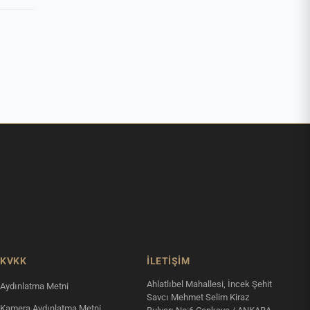
KVKK
İLETIŞIM
Ahlatlıbel Mahallesi, İncek Şehit
Aydınlatma Metni
Savcı Mehmet Selim Kiraz
Kamera Aydınlatma Metni