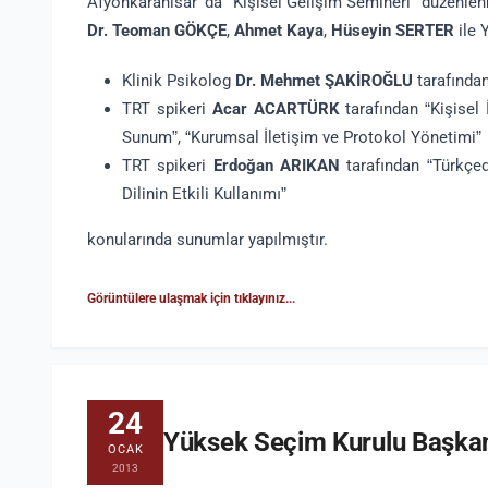
Afyonkarahisar' da “Kişisel Gelişim Semineri” düzenlen
Dr. Teoman GÖKÇE
,
Ahmet Kaya
,
Hüseyin SERTER
ile 
Klinik Psikolog
Dr. Mehmet ŞAKİROĞLU
tarafından
TRT spikeri
Acar ACARTÜRK
tarafından “Kişisel
Sunum”, “Kurumsal İletişim ve Protokol Yönetimi”
TRT spikeri
Erdoğan ARIKAN
tarafından “Türkçe
Dilinin Etkili Kullanımı”
konularında sunumlar yapılmıştır.
Görüntülere ulaşmak için tıklayınız...
24
Yüksek Seçim Kurulu Başkan
OCAK
2013