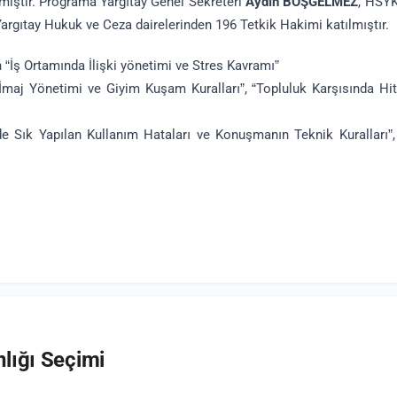
miştir. Programa Yargıtay Genel Sekreteri
Aydın BOŞGELMEZ
, HSYK
Yargıtay Hukuk ve Ceza dairelerinden 196 Tetkik Hakimi katılmıştır.
 “İş Ortamında İlişki yönetimi ve Stres Kavramı”
 İmaj Yönetimi ve Giyim Kuşam Kuralları”, “Topluluk Karşısında Hi
de Sık Yapılan Kullanım Hataları ve Konuşmanın Teknik Kuralları”
lığı Seçimi