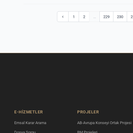
1
2
...
229
230
2
E-HİZMETLER
PROJELER
Emsal Karar Arama
AB-Avrupa Konseyi Ortak Projesi
Dosya Sorgu
BM Projeleri