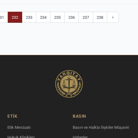
31
232
233
234
235
236
237
238
ETİK
BASIN
Etik Mevzuatı
Basın ve Halkla İlişkiler Müşaviri
Hukuk Klinikleri
Haberler