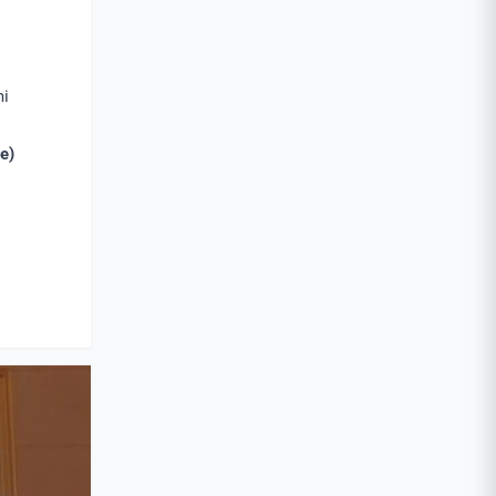
mi
e)